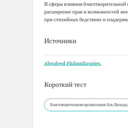
В сферы влияния благотворительной 
расширение прав и возможностей же
при стихийных бедствиях и поддерж
Источники
Alwaleed Philanthropies.
Короткий тест
Благотворительная организация Аль-Валида р
поддержку на местном, региональном и глоб