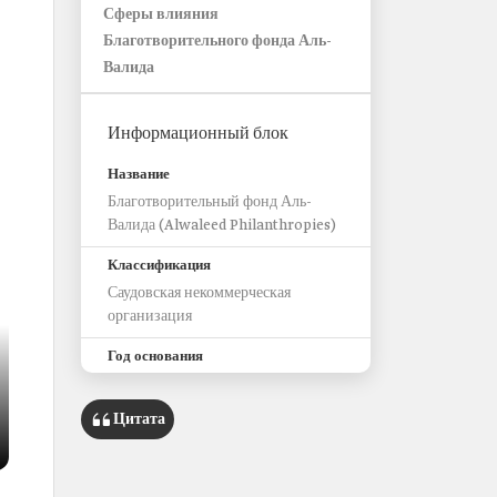
Сферы влияния
Благотворительного фонда Аль-
Валида
Информационный блок
Название
Благотворительный фонд Аль-
Валида (Alwaleed Philanthropies)
Классификация
Саудовская некоммерческая
организация
Год основания
1980 год
Цитата
Цель
Служить человечеству и оказывать
необходимую поддержку на