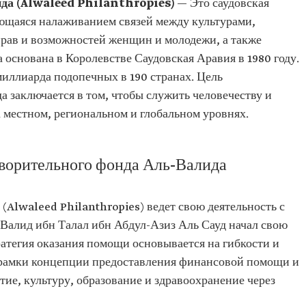
да (Alwaleed Philanthropies)
— Это саудовская
ющаяся налаживанием связей между культурами,
рав и возможностей женщин и молодежи, а также
основана в Королевстве Саудовская Аравия в 1980 году.
миллиарда подопечных в 190 странах. Цель
 заключается в том, чтобы служить человечеству и
 местном, региональном и глобальном уровнях.
творительного фонда Аль-Валида
Alwaleed Philanthropies) ведет свою деятельность с
ь-Валид ибн Талал ибн Абдул-Азиз Аль Сауд начал свою
атегия оказания помощи основывается на гибкости и
 рамки концепции предоставления финансовой помощи и
тие, культуру, образование и здравоохранение через