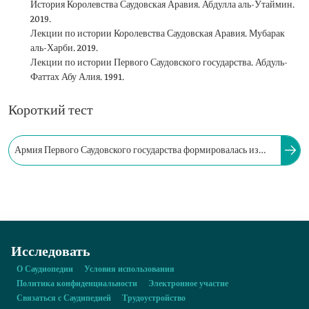
История Королевства Саудовская Аравия. Абдулла аль-Утаймин.
2019.
Лекции по истории Королевства Саудовская Аравия. Мубарак
аль-Харби. 2019.
Лекции по истории Первого Саудовского государства. Абдуль-
Фаттах Абу Алия. 1991.
Короткий тест
Армия Первого Саудовского государства формировалась из
постоянных солдат и добровольцев с целью организации
военных дел государства и защиты его территорий.
Исследовать
О Саудиопедии
Условия использования
Политика конфиденциальности
Электронное участие
Связаться с Саудипедией
Трудоустройство