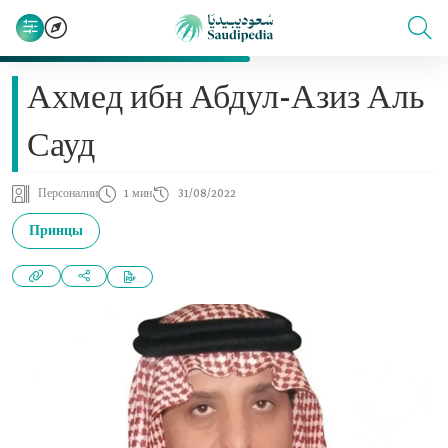
Ахмед ибн Абдул-Азиз Аль
Сауд
Персоналии
1 мин
31/08/2022
Принцы