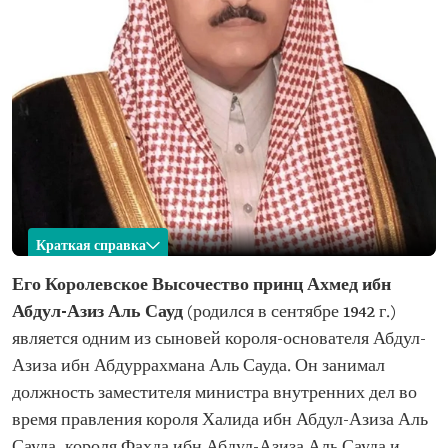
Краткая справка
Ахмед ибн Абдул-Азиз Аль Сауд
Его Королевское Высочество принц Ахмед ибн
Абдул-Азиз Аль Сауд
(родился в сентябре 1942 г.)
Имя
Принц Ахмед ибн Абдул-Азиз Аль Сауд Год
рождения
является одним из сыновей короля-основателя Абдул-
Азиза ибн Абдуррахмана Аль Сауда. Он занимал
Место рождения
Эр-Рияд
должность заместителя министра внутренних дел во
Образование
Он изучал английский язык и некоторые научные
дисциплины в Университете Южной
время правления короля Халида ибн Абдул-Азиза Аль
Калифорнии (USC)
Сауда, короля Фахда ибн Абдул-Азиза Аль Сауда и