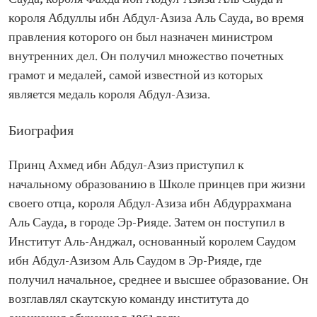
Он получил степень бакалавра в области
политических наук в Университете Редландса
короля Абдуллы ибн Абдул-Азиза Аль Сауда, во время
правления которого он был назначен министром
Предыдущие
Заместитель губернатора Административного
должности
округа Мекка
внутренних дел. Он получил множество почетных
Заместитель министра внутренних дел
грамот и медалей, самой известной из которых
Министр внутренних дел
является медаль короля Абдул-Азиза.
Биография
Принц Ахмед ибн Абдул-Азиз приступил к
начальному образованию в Школе принцев при жизни
своего отца, короля Абдул-Азиза ибн Абдуррахмана
Аль Сауда, в городе Эр-Рияде. Затем он поступил в
Институт Аль-Анджал, основанный королем Саудом
ибн Абдул-Азизом Аль Саудом в Эр-Рияде, где
получил начальное, среднее и высшее образование. Он
возглавлял скаутскую команду института до