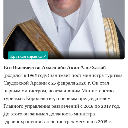
Краткая справка
Ахмед Аль-Хатиб
Его Высочество Ахмед ибн Акил Аль-Хатиб
(родился в 1965 году) занимает пост ‏министра туризма
Имя
Ахмед ибн Акил Аль-Хатиб Год рождения
Саудовской Аравии с 25 февраля 2020 г. Он стал
Место рождения
Город Эр-Рияд
первым министром, возглавившим Министерство
Текущая
Министр туризма
туризма в Королевстве, и первым председателем
должность
Главного управления развлечений с 2016 по 2018 год.
Дата назначения
25 февраля 2020 г.
на пост
До этого он занимал должность министра
здравоохранения в течение трех месяцев в 2015 г.
Образование
Бакалавр делового администрирования Диплом