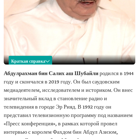
Краткая справка
Абдулрахман аш Шубайли
Абдулрахман бин Салих аш Шубайли
родился в 1944
году и скончался в 2019 году. Он был саудовским
Имя
Абдулрахман аш Шубайли.
медиадеятелем, исследователем и историком. Он внес
Дата рождения
1944 год.
значительный вклад в становление радио и
Место рождения
Мухафаза Унайза в регионе Эль-Касим.
телевидения в городе Эр Рияд. В 1992 году он
Дата смерти
2019 год.
представил телевизионную программу под названием
Профессиональная
Медиадеятель, исследователь и историк.
«Пресс конференция», в рамках которой провел
сфера
интервью с королем Фахдом бин Абдул Азизом,