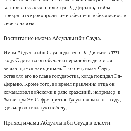
битв под его
концов он сдался и покинул Эд-Диръию, чтобы
командованием
прекратить кровопролитие и обеспечить безопасность
Приход к власти
1814 г.
своего народа.
Воспитание имама Абдуллы ибн Сауда.
Имам Абдулла ибн Сауд родился в Эд-Диръие в 1771
году. С детства он обучался верховой езде и стал
выдающимся наездником. Его отец, имам Сауд,
оставлял его во главе государства, когда покидал Эд-
Диръию. Кроме того, во время правления отца он
командовал войсками в ряде сражений, например, в
битве при Эс-Сафре против Тусун-паши в 1811 году,
где одержал важную победу.
Приход имама Абдуллы ибн Сауда к власти.