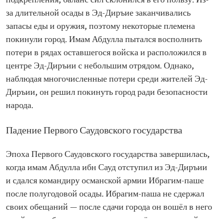
подкрепления, баланс сил склонился в его пользу. Из-
за длительной осады в Эд-Диръие заканчивались
запасы еды и оружия, поэтому некоторые племена
покинули город. Имам Абдулла пытался восполнить
потери в рядах оставшегося войска и расположился в
центре Эд-Диръии с небольшим отрядом. Однако,
наблюдая многочисленные потери среди жителей Эд-
Диръии, он решил покинуть город ради безопасности
народа.
Падение Первого Саудовского государства
Эпоха Первого Саудовского государства завершилась,
когда имам Абдулла ибн Сауд отступил из Эд-Диръии
и сдался командиру османской армии Ибрагим-паше
после полугодовой осады. Ибрагим-паша не сдержал
своих обещаний — после сдачи города он вошёл в него