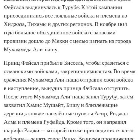
Фейсала выдвинулась к Турубе. К этой кампании
присоединились все лояльные войска и племена из
Хиджаза, Тихамы и других регионов. В ноябре 1814
года большое объединённое войско с запасами
провизии дошло до Мекки с целью изгнать из города
Мухаммеда Али-пашу.
Принц Фейсал прибыл в Биссель, чтобы сразиться с
османскими войсками, закрепившимися там. Во время
сражения Мухаммед Али-паша отправил свои войска
в наступление, вынудив принца Фейсала отступить.
После этого Мухаммед Али-паша занял Турубу, затем
захватил Хамис Мушайт, Бишу и близлежащие
деревни, а также населённые пункты Асир, Риджал
Алма и племена Руфайда. Кроме того, он направил
шарифа Раджи — который позже присоединился к его
войскам — занять город Ранья. Во время продвижения