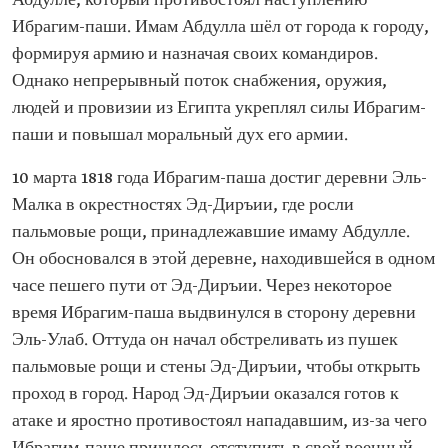
Абдулле, который противостоял наступлению
Ибрагим-паши. Имам Абдулла шёл от города к городу,
формируя армию и назначая своих командиров.
Однако непрерывный поток снабжения, оружия,
людей и провизии из Египта укреплял силы Ибрагим-
паши и повышал моральный дух его армии.
10 марта 1818 года Ибрагим-паша достиг деревни Эль-
Малка в окрестностях Эд-Диръии, где росли
пальмовые рощи, принадлежавшие имаму Абдулле.
Он обосновался в этой деревне, находившейся в одном
часе пешего пути от Эд-Диръии. Через некоторое
время Ибрагим-паша выдвинулся в сторону деревни
Эль-Улаб. Оттуда он начал обстреливать из пушек
пальмовые рощи и стены Эд-Диръии, чтобы открыть
проход в город. Народ Эд-Диръии оказался готов к
атаке и яростно противостоял нападавшим, из-за чего