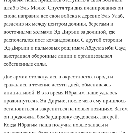
Ибрагим-паше пришлось отступить в свой военный
штаб в Эль-Малке. Спустя три дня планирования он
снова направил все свои войска к деревне Эль-Улаб,
разделив их между центром долины, берегами и
восточными холмами Эд-Диръии за долиной, где
располагался пост командования. С другой стороны
Эд-Диръии и пальмовых рощ имам Абдулла ибн Сауд
выстраивал оборонные линии и организовывал
собственные силы.
Две армии столкнулись в окрестностях города и
сражались в течение десяти дней, обмениваясь
инициативой. В это время Ибрагим-паше удалось
продвинуться к Эд-Диръие, после чего ему пришлось
остановиться и закрепиться на новых позициях. Затем
он продолжил бомбардировку саудовских лагерей.
Когда Ибрагим-паша получил новые запасы и