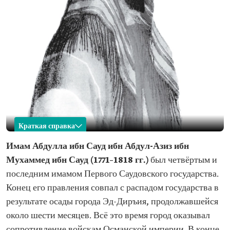
Краткая справка
Абдулла ибн Сауд ибн Абдул-Азиз Аль Сауд
Имам Абдулла ибн Сауд ибн Абдул-Азиз ибн
Мухаммед ибн Сауд (1771–1818 гг.)
был четвёртым и
Имя
Имам Абдулла ибн Сауд ибн Абдул-Азиз ибн
Мухаммед ибн Сауд
последним имамом Первого Саудовского государства.
Конец его правления совпал с распадом государства в
Классификация
Четвертый и последний имам Первого
Саудовского государства
результате осады города Эд-Диръия, продолжавшейся
Год рождения
1771 г.
около шести месяцев. Всё это время город оказывал
Одна из главных
Битва при Эс-Сафре
сопротивление войскам Османской империи. В конце