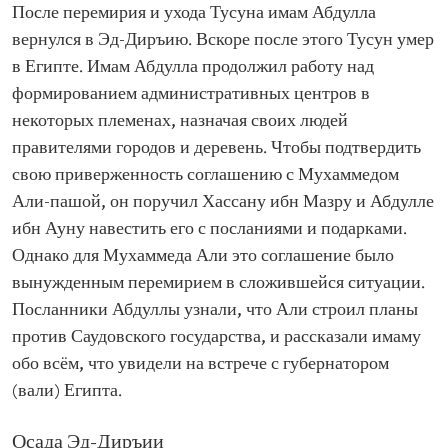
После перемирия и ухода Тусуна имам Абдулла
вернулся в Эд-Диръию. Вскоре после этого Тусун умер
в Египте. Имам Абдулла продолжил работу над
формированием административных центров в
некоторых племенах, назначая своих людей
правителями городов и деревень. Чтобы подтвердить
свою приверженность соглашению с Мухаммедом
Али-пашой, он поручил Хассану ибн Мазру и Абдулле
ибн Ауну навестить его с посланиями и подарками.
Однако для Мухаммеда Али это соглашение было
вынужденным перемирием в сложившейся ситуации.
Посланники Абдуллы узнали, что Али строил планы
против Саудовского государства, и рассказали имаму
обо всём, что увидели на встрече с губернатором
(вали) Египта.
Осада Эд-Диръии