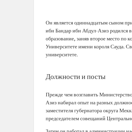
Абдулла ибн Бандар ибн Абдул
Имя
Принц Абдулла ибн Бандар
Он является одиннадцатым сыном при
Азиз Аль Сауд
ибн Бандар ибн Абдул-Азиз родился в
Дата рождения
7 августа 1986 г.
образование, заняв второе место по к
Место рождения
город Эр-Рияд
Университете имени короля Сауда. Св
Текущая
министр Национальной гв
университете.
должность
Королевства Саудовская А
Дата назначения
27 декабря 2018 г.
Должности и посты
Прежде чем возглавить Министерство
Азиз набирал опыт на разных должност
заместителя губернатора округа Мекка
председателем совещаний Центрально
Затем он работал в администрации н