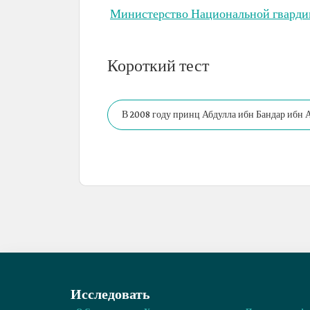
Министерство Национальной гварди
Короткий тест
В 2008 году принц Абдулла ибн Бандар ибн 
бизнесом в Университете имени короля Сауда
Исследовать