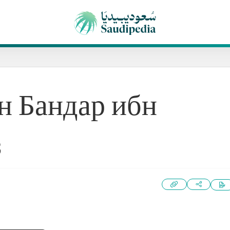
н Бандар ибн
з