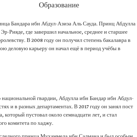
Образование
-Азиз
 ибн Абдул-
нца Бандара ибн Абдул-Азиза Аль Сауда. Принц Абдулла
 Эр-Рияде, где завершил начальное, среднее и старшее
оролевству. В 2008 году он получил степень бакалавра в
ою деловую карьеру он начал ещё в период учёбы в
ардии
равия
 национальной гвардии, Абдулла ибн Бандар ибн Абдул-
ях и в разных департаментах. В 2017 году он занял пост
, который пустовал около семнадцати лет, и стал
го комитета по хаджу.
аследного принца Мухаммеда ибн Салмана и был особым