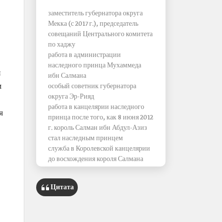
заместитель губернатора округа
Мекка (с 2017 г.), председатель
совещаний Центрального комитета
по хаджу
работа в администрации
наследного принца Мухаммеда
н
ибн Салмана
м
особый советник губернатора
округа Эр-Рияд
работа в канцелярии наследного
я
принца после того, как 8 июня 2012
г. король Салман ибн Абдул-Азиз
стал наследным принцем
служба в Королевской канцелярии
до восхождения короля Салмана
ибн Абдул-Азиза на трон
Цитата
Дополнительные посты
член совета директоров
Королевской комиссии по городу