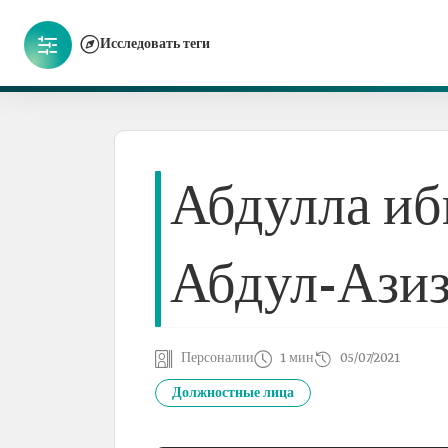
Исследовать теги
Абдулла иб
Абдул-Ази
Персоналии
1 мин
05/07/2021
Должностные лица