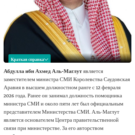
Краткая справка
Абдулла Аль-Маглут
Абдулла ибн Ахмед Аль-Маглут
является
заместителем министра СМИ Королевства Саудовская
Имя
Абдулла Аль-Маглут
Аравия в высшем должностном ранге с 12 февраля
Профессиональная
Журналист и писатель
2026 года. Ранее он занимал должность помощника
сфера
министра СМИ и около пяти лет был официальным
Актуальная
Помощник министра СМИ Саудовской Аравии
должность
представителем Министерства СМИ. Аль-Маглут
Образование
является основателем Центра правительственной
Бакалавр в области маркетинга и медиа,
связи при министерстве. За его авторством
Государственный университет Вебера, США