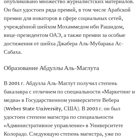
опубликовано множество журналистских материалов.
Магистр в области административного
управления, Университет Колорадо, США
Он был удостоен ряда премий, в том числе Арабской
Магистр в области информационных
премии для новаторов в сфере социальных сетей,
технологий, Университет Колорадо, США
Доктор наук в сфере цифровых медиа,
учреждённой шейхом Мохаммедом ибн Рашидом,
Солфордский университет, Великобритания
вице-президентом ОАЭ, а также премии за особые
Предыдущие
достижения от шейха Джабера Аль-Мубарака Ас-
должности
Менеджер по связям с общественностью
Сабаха.
Национальной нефтяной компании Саудовской
Аравии (Saudi Aramco)
Генеральный директор по управлению
Образование Абдуллы Аль-Маглута
изменениями и коммуникациями в Программе
развития Министерства обороны
В 2001 г. Абдулла Аль-Маглут получил степень
бакалавра с отличием по специальности «Маркетинг и
медиа» в Государственном университете Вебера
(Weber State University, США). В 2003 г. он был
удостоен степени магистра по специальности
«Административное управление» в Университете
Колорадо. Следующую степень магистра, уже по