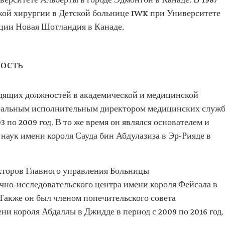
ерситете Альберты в городе Эдмонтон в Канаде. В 1987
ской хирургии в Детской больнице IWK при Университете
нции Новая Шотландия в Канаде.
амских
ость
воре
ь Центра
одящих должностей в академической и медицинской
неральным исполнительным директором медицинских служ
 имени
 по 2009 год. В то же время он являлся основателем и
ы и
наук имени короля Сауда бин Абдулазиза в Эр-Рияде в
гии
ороде
екторов Главного управления Больницы
ргии
но-исследовательского центра имени короля Фейсала в
. Также он был членом попечительского совета
роде
я
ни короля Абдаллы в Джидде в период с 2009 по 2016 год.