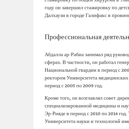
стажировку по общей хирургии в Унив
Профессиональная
Саудовский врач и хирург.
году он завершил стажировку по дет
сфера
Далхаузи в городе Галифакс в прови
Дата рождения
1955 год.
Специализация
Специалист по случаям си
близнецов.
Профессиональная деятельн
Текущая
Советник в Королевском д
должность
Саудовской Аравии.
Генеральный руководител
Абдалла ар-Рабиа занимал ряд руков
гуманитарной помощи и
сферах. В частности, он работал ге
благотворительных работ
короля Салмана.
Национальной гвардии в период с 2003
Образование и
Степень бакалавра медицин
ректором Университета медицинских 
научные
хирургии.
период с 2005 по 2009 год.
квалификации
Стипендия по общей хирур
Университета Альберты в г
Кроме того, он возглавлял совет дир
Эдмонтон в Канаде.
Стипендия по детской хиру
специализированной медицины и науч
Детской больницы IWK при
Эр-Рияде в период с 2010 по 2014 год
Университете Далхаузи в го
Галифакс в провинции Нова
Университета науки и технологий име
Шотландия в Канаде.