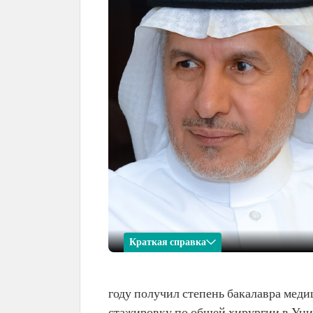
Краткая справка
Абдалла ар-Рабиа
году получил степень бакалавра меди
Имя
Абдалла ар-Рабиа.