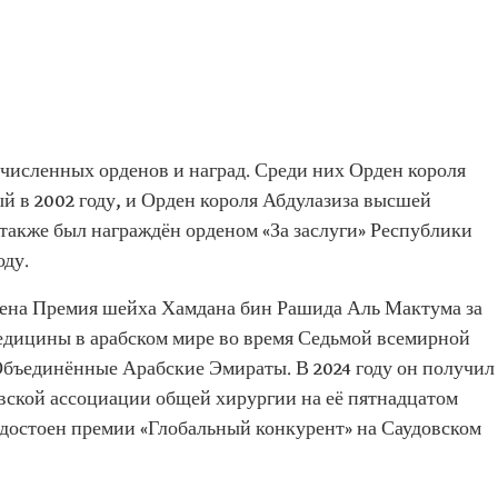
очисленных орденов и наград. Среди них Орден короля
й в 2002 году, и Орден короля Абдулазиза высшей
 также был награждён орденом «За заслуги» Республики
оду.
учена Премия шейха Хамдана бин Рашида Аль Мактума за
едицины в арабском мире во время Седьмой всемирной
бъединённые Арабские Эмираты. В 2024 году он получил
овской ассоциации общей хирургии на её пятнадцатом
удостоен премии «Глобальный конкурент» на Саудовском