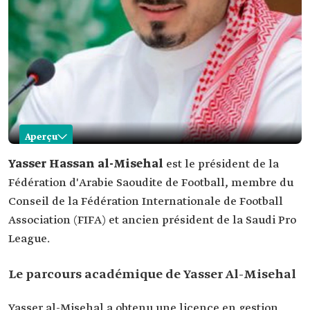
Aperçu
Yasser al-Misehal
Yasser Hassan al-Misehal
est le président de la
Fédération d'Arabie Saoudite de Football, membre du
Nom
Yasser al-Misehal.
Conseil de la Fédération Internationale de Football
Poste
Président de la Fédération Saoudienne de
Association (FIFA) et ancien président de la Saudi Pro
Football.
League.
Membreships
Membre du Conseil de la FIFA
et
Président du Comité de Développement de la
engagements
Confédération Asiatique de Football (AFC).
Le parcours académique de Yasser Al-Misehal
dans des
Membre du Comité Disciplinaire et d'Éthique de
comités
l'AFC.
internationaux
Membre du Comité de Licences des Clubs.
Yasser al-Misehal a obtenu une licence en gestion