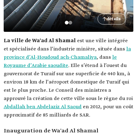
détails
La ville de Wa'ad Al Shamal
est une ville intégrée
et spécialisée dans l’industrie minière, située dans
la
province d’Al-Houdoud ach-Chamaliya
, dans
le
Royaume d’Arabie saoudite
. Elle s’étend à l’ouest du
gouvernorat de Turaif sur une superficie de 440 km, à
environ 18 km de l’aéroport domestique de Turaif qui
est le plus proche. Le Conseil des ministres a
approuvé la création de cette ville sous le règne du roi
Abdallah ben Abdelaziz Al Saoud
en 2012, pour un coût
approximatif de 85 milliards de SAR.
Inauguration de Wa'ad Al Shamal