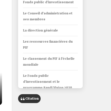
Fonds public d'investissement
Le Conseil d'administration et
ses membres
La direction générale
Les ressources financières du
PIF
Le classement du PIF à l'échelle
mondiale
Le Fonds public
d'investissement et le
programme Saudi Vision 2030
Citation
L'alignement sur le programme
Saudi Vision 2030