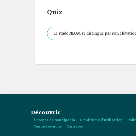
Quiz
Le stade NEOM se distingue par son élévation
s'étendant harmonieusement dans la ligne d'h
Découvrir
À propos de Saudipedia
Conditions d’utilisation
Poli
Contactez-nous
Carrières