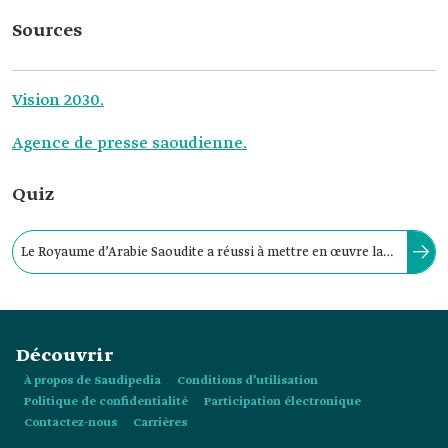
Sources
Vision 2030.
Agence de presse saoudienne.
Quiz
Le Royaume d’Arabie Saoudite a réussi à mettre en œuvre la
stratégie nationale sur les jeux et les sports électroniques en
introduisant environ 86 initiatives couvrant tous les aspects
Découvrir
de cette stratégie.
À propos de Saudipedia
Conditions d’utilisation
Politique de confidentialité
Participation électronique
Contactez-nous
Carrières