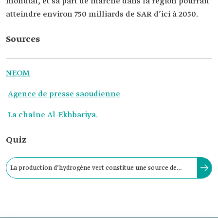
mondial, et sa part de marché dans la région pourrait
atteindre environ 750 milliards de SAR d’ici à 2050.
Sources
NEOM
Agence de presse saoudienne
La chaîne Al-Ekhbariya.
Quiz
La production d’hydrogène vert constitue une source de
carburant pour divers modes de transport et centrales
électriques.