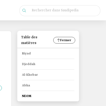
Table des
Fermer
matières
Riyad
Djeddah
Al-Khobar
Abha
NEOM