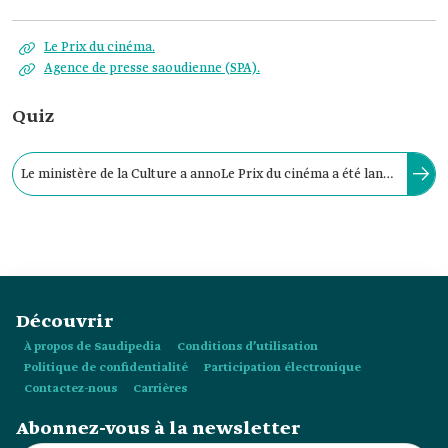
Le Prix du cinéma.
Agence de presse saoudienne (SPA).
Quiz
Le ministère de la Culture a annoLe Prix du cinéma a été lancé
dans le Royaume dans le cadre de l’initiative des Prix
nationaux de la culture annoncée par le ministère de la
Culture en :
Découvrir
À propos de Saudipedia
Conditions d’utilisation
Politique de confidentialité
Participation électronique
Contactez-nous
Carrières
Abonnez-vous à la newsletter