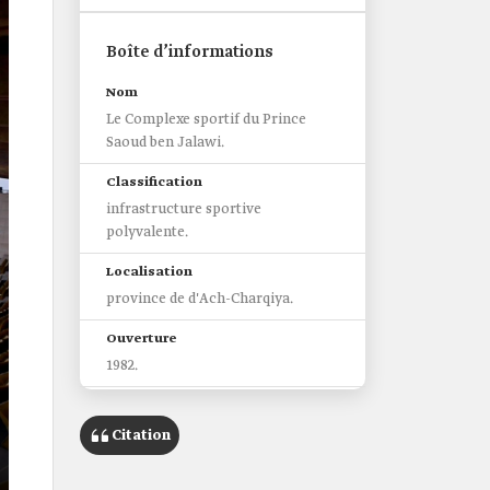
Boîte d’informations
Nom
Le Complexe sportif du Prince
Saoud ben Jalawi.
Classification
infrastructure sportive
polyvalente.
Localisation
province de d'Ach-Charqiya.
Ouverture
1982.
Superficie
112 000 m2.
Citation
Entité responsable