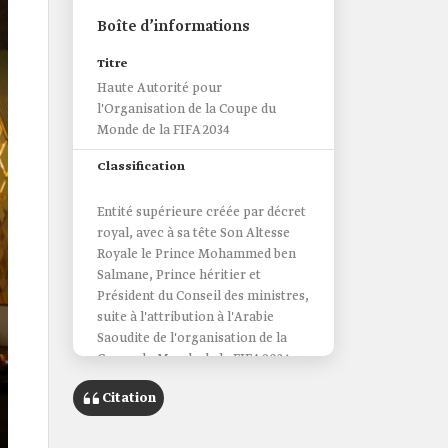
Boîte d’informations
Titre
Haute Autorité pour
l'Organisation de la Coupe du
Monde de la FIFA 2034
Classification
Entité supérieure créée par décret
royal, avec à sa tête Son Altesse
Royale le Prince Mohammed ben
Salmane, Prince héritier et
Président du Conseil des ministres,
suite à l'attribution à l'Arabie
Saoudite de l'organisation de la
Coupe du Monde de la FIFA 2034.
Date de création
Citation
11 décembre 2024.