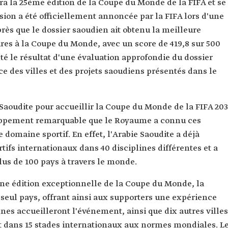
ra la 25ème édition de la Coupe du Monde de la FIFA et se
ision a été officiellement annoncée par la FIFA lors d'une
ès que le dossier saoudien ait obtenu la meilleure
ures à la Coupe du Monde, avec un score de 419,8 sur 500
 été le résultat d'une évaluation approfondie du dossier
ce des villes et des projets saoudiens présentés dans le
 Saoudite pour accueillir la Coupe du Monde de la FIFA 20
eloppement remarquable que le Royaume a connu ces
omaine sportif. En effet, l'Arabie Saoudite a déjà
tifs internationaux dans 40 disciplines différentes et a
plus de 100 pays à travers le monde.
une édition exceptionnelle de la Coupe du Monde, la
seul pays, offrant ainsi aux supporters une expérience
nnes accueilleront l'événement, ainsi que dix autres villes
t dans 15 stades internationaux aux normes mondiales. L