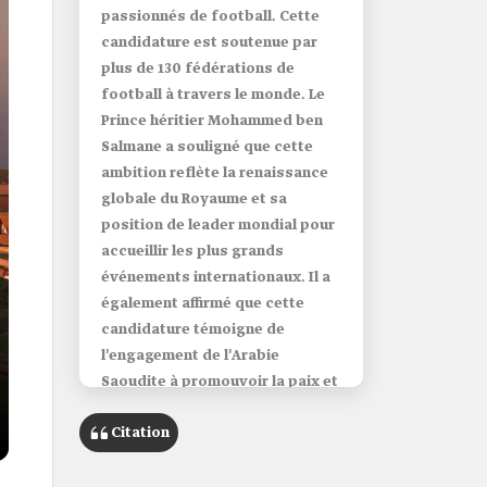
passionnés de football. Cette
candidature est soutenue par
plus de 130 fédérations de
football à travers le monde. Le
Prince héritier Mohammed ben
Salmane a souligné que cette
ambition reflète la renaissance
globale du Royaume et sa
position de leader mondial pour
accueillir les plus grands
événements internationaux. Il a
également affirmé que cette
candidature témoigne de
l'engagement de l'Arabie
Saoudite à promouvoir la paix et
l'amour à travers le sport, un
Citation
moyen de rassembler les
peuples de toutes origines et de
toutes cultures, c'est ce que le