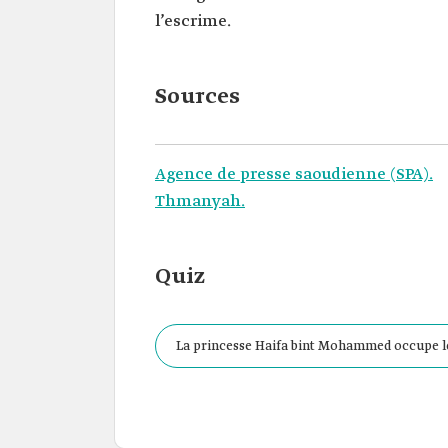
l’escrime.
Sources
Agence de presse saoudienne (SPA).
Thmanyah.
Quiz
La princesse Haifa bint Mohammed occupe le 
ministres au rang d’excellence.