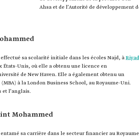
oud
Ahsa et de l’Autorité de développement d
aoud.
énéral du
ang
 Mohammed
 affaires
ération
fectué sa scolarité initiale dans les écoles Najd, à
Riya
nin de
x États-Unis, où elle a obtenu une licence en
Université de New Haven. Elle a également obtenu un
es affaires
s (MBA) à la London Business School, au Royaume-Uni.
 de New
 et l’anglais.
s affaires
Business
a bint Mohammed
entamé sa carrière dans le secteur financier au Royaume