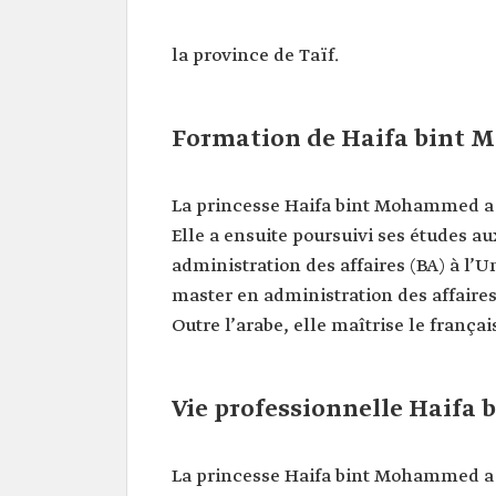
Haifa bint Mohammed Al Sa
la province de Taïf.
Nom
Haifa bint Mohammed Al S
Fonction
Conseillère au Secrétariat g
actuelle
Conseil des ministres au r
Formation de Haifa bint
d’excellence.
Vice-présidente chargée des
féminines au sein de la Féd
La princesse Haifa bint Mohammed a ef
saoudienne d’escrime.
Présidente du Comité fémi
Elle a ensuite poursuivi ses études au
l’Union arabe d’escrime.
administration des affaires (BA) à l’
Qualifications
Licence en administration d
master en administration des affaire
académiques
(BA) obtenue à l’Université
Haven, aux États-Unis.
Outre l’arabe, elle maîtrise le français
Master en administration de
(MBA) obtenu à la London 
School, au Royaume-Uni.
Vie professionnelle Haif
La princesse Haifa bint Mohammed a 