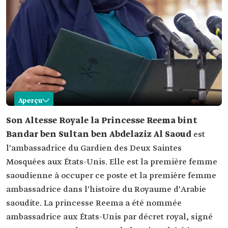
Aperçu
Reema bint Bandar
Son Altesse Royale la Princesse Reema bint
Bandar ben Sultan ben Abdelaziz Al Saoud
est
Nom
Princesse Reema bint Bandar ben Sultan ben
Abdelaziz Al Saoud.
l'ambassadrice du Gardien des Deux Saintes
Mosquées aux États-Unis. Elle est la première femme
Lieu de
Riyad, la capitale.
naissance
saoudienne à occuper ce poste et la première femme
Poste actuel
Ambassadrice du Gardien des deux Saintes
ambassadrice dans l'histoire du Royaume d'Arabie
Mosquées aux États-Unis.
saoudite. La princesse Reema a été nommée
Postes les plus
ambassadrice aux États-Unis par décret royal, signé
importants
Présidente de la Fédération saoudienne des