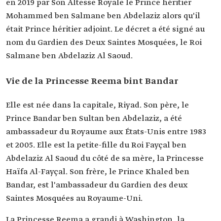
en 2019 par Son Altesse Royale le Prince héritier
sports communautaires.
Conseillère au cabinet du Prince héritier.
Mohammed ben Salmane ben Abdelaziz alors qu'il
Adjointe à la planification et au développement à
était Prince héritier adjoint. Le décret a été signé au
l'Autorité générale des sports (actuellement le
ministère des Sports). PDG d'ALFA International.
nom du Gardien des Deux Saintes Mosquées, le Roi
Membre du conseil consultatif de l'Initiative de
Salmane ben Abdelaziz Al Saoud.
financement en faveur des femmes
entrepreneures de la Banque mondiale.
Vie de la Princesse Reema bint Bandar
Formation
Licence en arts du Mount Vernon College de
l'université George Washington aux États-Unis.
Elle est née dans la capitale, Riyad. Son père, le
Prince Bandar ben Sultan ben Abdelaziz, a été
ambassadeur du Royaume aux États-Unis entre 1983
et 2005. Elle est la petite-fille du Roi Fayçal ben
Abdelaziz Al Saoud du côté de sa mère, la Princesse
Haïfa Al-Fayçal. Son frère, le Prince Khaled ben
Bandar, est l'ambassadeur du Gardien des deux
Saintes Mosquées au Royaume-Uni.
La Princesse Reema a grandi à Washington, la