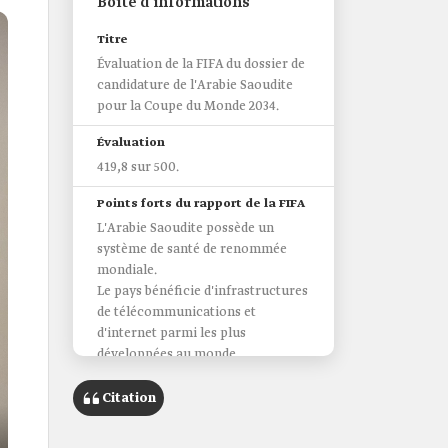
Boîte d’informations
Titre
Évaluation de la FIFA du dossier de
candidature de l'Arabie Saoudite
pour la Coupe du Monde 2034.
Évaluation
419,8 sur 500.
Points forts du rapport de la FIFA
L'Arabie Saoudite possède un
système de santé de renommée
mondiale.
Le pays bénéficie d'infrastructures
de télécommunications et
d'internet parmi les plus
développées au monde.
L'Arabie Saoudite est parfaitement
équipée en termes d'hôtellerie, de
Citation
restauration et de transport.
Le stade du Roi Salmane a