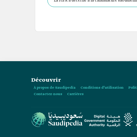
La FIFA a décerné à la candidature saoudienn
de l'histoire, soit 419,8 sur 500.
Découvrir
À propos de Saudipedia
Conditions d’utilisation
Poli
Contactez-nous
Carrières