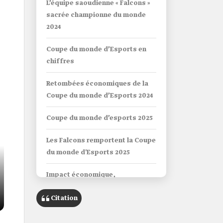
L’équipe saoudienne « Falcons »
sacrée championne du monde
2024
Coupe du monde d’Esports en
chiffres
Retombées économiques de la
Coupe du monde d’Esports 2024
Coupe du monde d’esports 2025
Les Falcons remportent la Coupe
du monde d'Esports 2025
Impact économique,
culturel,touristique et
Citation
dedivertissem de la Coupe du
monde d’Esports 2025