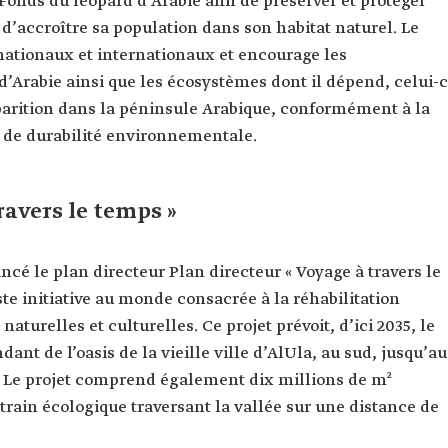
onds du léopard d’Arabie afin de préserver et protéger
d’accroître sa population dans son habitat naturel. Le
nationaux et internationaux et encourage les
’Arabie ainsi que les écosystèmes dont il dépend, celui-c
parition dans la péninsule Arabique, conformément à la
e de durabilité environnementale.
ravers le temps »
cé le plan directeur Plan directeur « Voyage à travers le
e initiative au monde consacrée à la réhabilitation
 naturelles et culturelles. Ce projet prévoit, d’ici 2035, le
nt de l’oasis de la vieille ville d’AlUla, au sud, jusqu’au
. Le projet comprend également dix millions de m²
 train écologique traversant la vallée sur une distance de