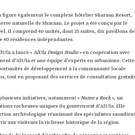
on figure également le complexe hôtelier Sharaan Resort,
erve naturelle de Sharaan. Le projet a été conçu par le
l. Il comprend 40 unités, dont 25 suites, dix pavillons de
que 40 résidences indépendantes.
lUla a lancé «
AlUla Design Studio
» en coopération avec
ment d’AlUla et une équipe d’experts en urbanisme. Cette
 opportunités de développement à la communauté locale
ns, tout en proposant des services de consultation gratuit
lusieurs initiatives, notamment «
Name a Rock »
, un
ations rocheuses uniques du gouvernorat d’AlUla. Elle
ion archéologique réunissant des spécialistes saoudien
ir aux visiteurs la richesse historique de la région.