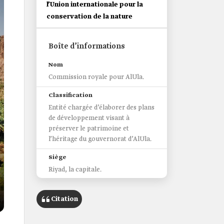
l’Union internationale pour la
conservation de la nature
Boîte d’informations
Nom
Commission royale pour AlUla.
Classification
Entité chargée d’élaborer des plans
de développement visant à
préserver le patrimoine et
l’héritage du gouvernorat d’AlUla.
Siège
Riyad, la capitale.
Date de création
Citation
2017.
Principales initiatives de la