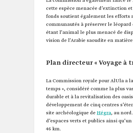
La commission a également lancé le F
cette espèce menacée d’extinction et 
fonds soutient également les efforts 
communautés à préserver le léopard d
étant l’animal le plus menacé de dis
vision de l’Arabie saoudite en matièr
Plan directeur « Voyage à t
La Commission royale pour AlUla a lan
temps », considéré comme la plus vast
durable et à la revitalisation des oasis
développement de cinq centres s’étenda
site archéologique de
Hégra
, au nord
d’espaces verts et publics ainsi qu’un
46 km.