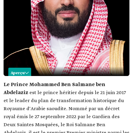
Aperçu
Mohammed Ben Salmane Ben Abdelaziz
Le Prince Mohammed Ben Salmane ben
Abdelaziz
est le prince héritier depuis le 21 juin 2017
Nom
Mohammed ben Salmane ben Abdelaziz Al
Saoud.
et le leader du plan de transformation historique du
Royaume d'Arabie saoudite. Nommé par un décret
Date de
1985.
naissance
royal émis le 27 septembre 2022 par le Gardien des
Postes actuels
Prince héritier (depuis 2017).
Deux Saintes Mosquées, le Roi Salmane Ben
Premier ministre saoudien (depuis 2022).
Abdelaziz, il est le premier Premier ministre parmi les