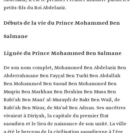
Président du Conseil des affaires politiques et de
sécurité.
petits-fils du Roi Abdelaziz.
Président du Conseil des affaires économiques et
du développement.
Débuts de la vie du Prince Mohammed Ben
Président du Conseil d'administration du Fonds
d'investissement public.
Président du Conseil d'administration de
Salmane
l'Autorité générale des industries militaires.
Postes
Ministre de la Défense.
Lignée du Prince Mohammed Ben Salmane
précédents
Chef du Cabinet royal.
Chef du Cabinet du prince héritier.
Superviseur général du bureau du ministre de la
De son nom complet, Mohammed Ben Abdelaziz Ben
Défense.
Abderrahmane Ben Fayçal Ben Turki Ben Abdallah
Conseiller à l'Autorité des experts du Conseil des
Ben Mohammed Ben Saoud Ben Mohammed Ben
ministres.
Muqrin Ben Markhan Ben Ibrahim Ben Musa Ben
Projets
NEOM.
Qiddiya.
Rabi'ah Ben Mani' al-Muraydi de Bakr Ben Wail, de
The Line.
Rabi'ah Ben Nizar, de Ma'ad Ben Adnan. Ses ancêtres
Oxagon.
Trojena.
vivaient à Diriyah, la capitale du premier État
La mer Rouge.
saoudien et le lieu de naissance de son unité. La ville
Développement de Diriyah.
a été le berceau de la civilisation saoudienne à l'ère