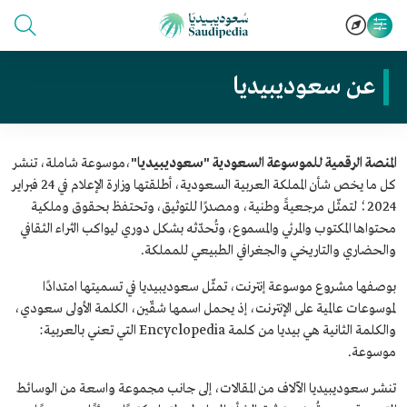
عن سعوديبيديا
المنصة الرقمية للموسوعة السعودية "سعوديبيديا"
،موسوعة شاملة، تنشر
كل ما يخص شأن المملكة العربية السعودية، أطلقتها وزارة الإعلام في 24 فبراير
2024؛ لتمثّل مرجعيةً وطنية، ومصدرًا للتوثيق، وتحتفظ بحقوق وملكية
محتواها المكتوب والمرئي والمسموع، وتُحدّثه بشكل دوري ليواكب الثراء الثقافي
والحضاري والتاريخي والجغرافي الطبيعي للمملكة.
بوصفها مشروع موسوعة إنترنت، تمثّل سعوديبيديا في تسميتها امتدادًا
لموسوعات عالمية على الإنترنت، إذ يحمل اسمها شقّين، الكلمة الأولى سعودي،
والكلمة الثانية هي بيديا من كلمة Encyclopedia التي تعني بالعربية:
موسوعة.
تنشر سعوديبيديا الآلاف من المقالات، إلى جانب مجموعة واسعة من الوسائط