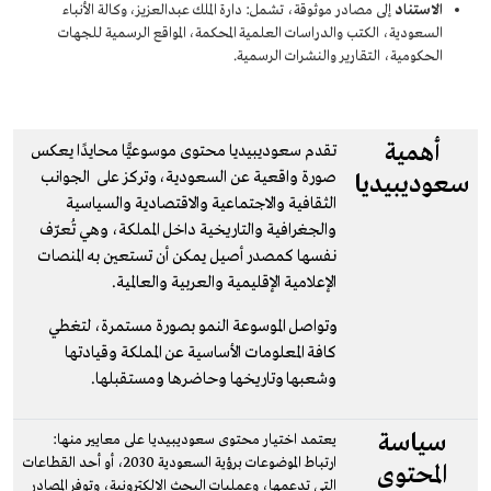
الاستناد
إلى مصادر موثوقة، تشمل: دارة الملك عبدالعزيز، وكالة الأنباء
السعودية، الكتب والدراسات العلمية المحكمة، المواقع الرسمية للجهات
الحكومية، التقارير والنشرات الرسمية.
أهمية
تقدم سعوديبيديا محتوى موسوعيًّا محايدًا يعكس
صورة واقعية عن السعودية، وتركز على الجوانب
سعوديبيديا
الثقافية والاجتماعية والاقتصادية والسياسية
والجغرافية والتاريخية داخل المملكة، وهي تُعرّف
نفسها كمصدر أصيل يمكن أن تستعين به المنصات
الإعلامية الإقليمية والعربية والعالمية.
وتواصل الموسوعة النمو بصورة مستمرة، لتغطي
كافة المعلومات الأساسية عن المملكة وقيادتها
وشعبها وتاريخها وحاضرها ومستقبلها.
سياسة
يعتمد اختيار محتوى سعوديبيديا على معايير منها:
ارتباط الموضوعات برؤية السعودية 2030، أو أحد القطاعات
المحتوى
التي تدعمها، وعمليات البحث الإلكترونية، وتوفر المصادر