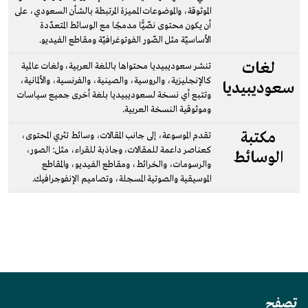
الموثوقة، والموضوعات المميزة المرتبطة بالشأن السعودي، على
أن يكون محتوى نصّيًّا مدمجًا مع الوسائط المتعدّدة
الأساسيّة مثل الصّور الفوتوغرافيّة ومقاطع الفيديو.
لغات
تنشر سعوديبيديا محتواها باللغة العربية، ولغات عالمية
كالإنجليزية، والروسية، والصينية، والفرنسية، والألمانية،
سعوديبيديا
وتتبع أي نسخة لسعوديبيديا بلغة أخرى جميع سياسات
وموثوقية النسخة العربية.
مكتبة
تقدم الموسوعة، إلى جانب المقالات، وسائط تثري المحتوى،
كعناصر داعمة للمقالات، وجاذبة للقراء، مثل: الصور،
الوسائط
والرسومات، والخرائط، ومقاطع الفيديو، والمقاطع
الموسيقية والصوتية المسجلة، وتصاميم الإنفوجرافيك.
تصفح