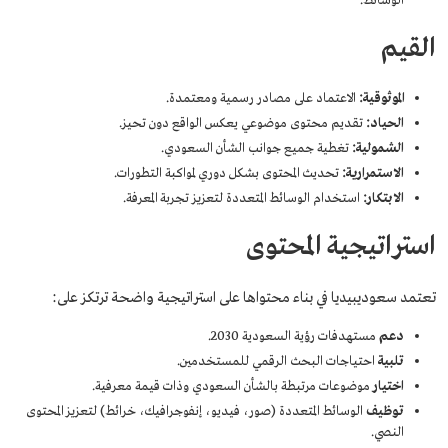
الوسائط.
القيم
الموثوقية:
الاعتماد على مصادر رسمية ومعتمدة.
الحياد:
تقديم محتوى موضوعي يعكس الواقع دون تحيز.
الشمولية:
تغطية جميع جوانب الشأن السعودي.
الاستمرارية:
تحديث المحتوى بشكل دوري لمواكبة التطورات.
الابتكار:
استخدام الوسائط المتعددة لتعزيز تجربة المعرفة.
استراتيجية المحتوى
تعتمد سعوديبيديا في بناء محتواها على استراتيجية واضحة ترتكز على:
دعم
مستهدفات رؤية السعودية 2030.
تلبية
احتياجات البحث الرقمي للمستخدمين.
اختيار
موضوعات مرتبطة بالشأن السعودي وذات قيمة معرفية.
توظيف
الوسائط المتعددة (صور، فيديو، إنفوجرافيك، خرائط) لتعزيز المحتوى
النصي.