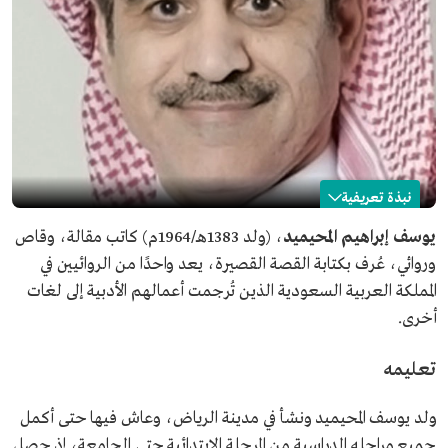
نبذة تعريفية
يوسف المحيميد
يوسف إبراهيم المحيميد
، (ولد 1383هـ/1964م) كاتب مقالة، وقاص
وروائي، عُرف بكتابة القصة القصيرة، يعد واحدًا من الروائيين في
الاسم
يوسف المحيميد.
المملكة العربية السعودية الذين تُرجمت أعمالهم الأدبية إلى لغات
تاريخ الميلاد
1964م.
أخرى.
مكان الميلاد
مدينة الرياض.
المجال المهني
كاتب مقالة.
تعليمه
قاص.
روائي.
ولد يوسف المحيميد ونشأ في مدينة الرياض، وعاش فيها حتى أكمل
المؤهلات العلمية
البكالوريوس من كلية العلوم الإدارية بجامعة الملك سعود.
جميع مراحله الدراسية من المرحلة الابتدائية حتى الجامعة، إذ حصل