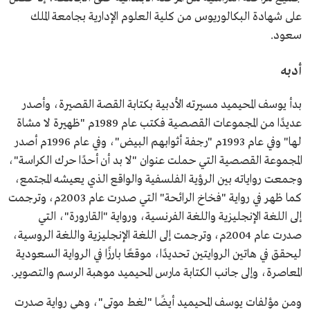
على شهادة البكالوريوس من كلية العلوم الإدارية بجامعة الملك
سعود.
أدبه
بدأ يوسف المحيميد مسيرته الأدبية بكتابة القصة القصيرة، وأصدر
عديدًا من المجموعات القصصية فكتب عام 1989م "ظهيرة لا مشاة
لها" وفي عام 1993م "رجفة أثوابهم البيض"، وفي عام 1996م أصدر
المجموعة القصصية التي حملت عنوان "لا بد أن أحدًا حرك الكراسة"،
وجمعت رواياته بين الرؤية الفلسفية والواقع الذي يعيشه المجتمع،
كما ظهر في رواية "فخاخ الرائحة" التي صدرت عام 2003م، وترجمت
إلى اللغة الإنجليزية واللغة الفرنسية، ورواية "القارورة"، التي
صدرت عام 2004م، وترجمت إلى اللغة الإنجليزية واللغة الروسية،
ليحقق في هاتين الروايتين تحديدًا، موقعًا بارزًا في الرواية السعودية
المعاصرة، وإلى جانب الكتابة مارس المحيميد موهبة الرسم والتصوير.
ومن مؤلفات يوسف المحيميد أيضًا "لغط موتى"، وهي رواية صدرت