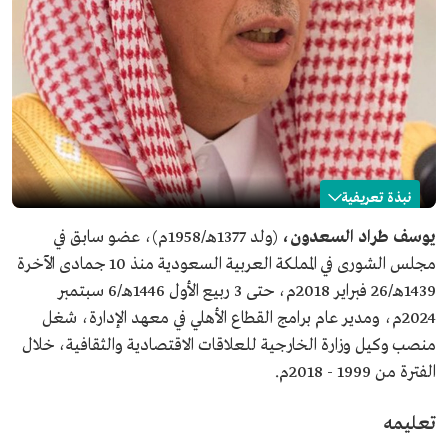
نبذة تعريفية
يوسف السعدون
يوسف طراد السعدون،
(ولد 1377هـ/1958م)، عضو سابق في
مجلس الشورى في المملكة العربية السعودية منذ 10 جمادى الآخرة
الاسم
يوسف السعدون.
1439هـ/26 فبراير 2018م، حتى 3 ربيع الأول 1446هـ/6 سبتمبر
تاريخ الميلاد
1958م.
2024م، ومدير عام برامج القطاع الأهلي في معهد الإدارة، شغل
المنصب السابق
عضو مجلس الشورى.
منصب وكيل وزارة الخارجية للعلاقات الاقتصادية والثقافية، خلال
المؤهلات العلمية
بكالوريوس في الاقتصاد من جامعة الملك سعود.
الفترة من 1999 - 2018م.
ماجستير في الاقتصاد من جامعة كولورادو بولدر، في أمريكا.
دكتوراه في الاقتصاد من جامعة إنديانا، في أمريكا.
تعليمه
من محطات الحياة
مدير عام برامج القطاع الأهلي في معهد الإدارة العامة.
العملية
مدير عام شؤون المنظمات الدولية في وزارة الخارجية.