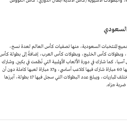
، والبطولات الآسيوية (كأس الأندية أبطال الدوري، كأس الكؤوس
 السعودي
ميع المنتخبات السعودية، منها تصفيات كأس العالم لعدة نسخ،
لك المشاركة في نهائيات كأس العالم 1998م، وبطولات كأس الخليج، وبطولات كأس العرب، إضافةً إلى بطولة كأس
آسيا، كما شارك في دورة الألعاب الأولمبية التي نُظمت في بكين. وشارك
في 81 مباراة دولية مع المنتخبات السعودية، منها 60 مباراة شارك فيها كلاعب أساسي، و37 مباراة لعبها كاملة دون أن
يُستبدل، وسجل 20 هدفًا لصالح المنتخب في مختلف المباريات، ويبلغ عدد البطولات التي سجل فيها 17 بطولة، أبرزها