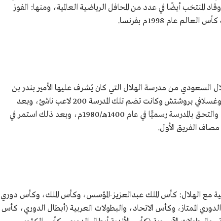
اد المنتخب أيضًا في عدد من المحافل الرياضية العالمية، ومنها: الفوز
ال السعودي من مدرسة الهلال التي كان يُشرف عليها الأمير بندر بن
محمد بن سعود الكبير، وتحت قيادة المدرب اليوغسلافي بروشتش وكانت تضم تلك المدرسة 200 لاعب ناشئ، وبعد
فرزهم اختير يوسف الثنيان من ضمن 50 لاعبًا، والتحق بالمدرسة رسميًّا في عام 1400هـ/1980م، وبعد ذلك استمر في
 مصاف الفريق الأول.
ية مع الهلال: كأس الملك عبدالعزيز-المؤسس، وكأس الملك، وكأس دوري
وري الممتاز، وكأس الاتحاد، والبطولات العربية (أبطال الدوري، كأس