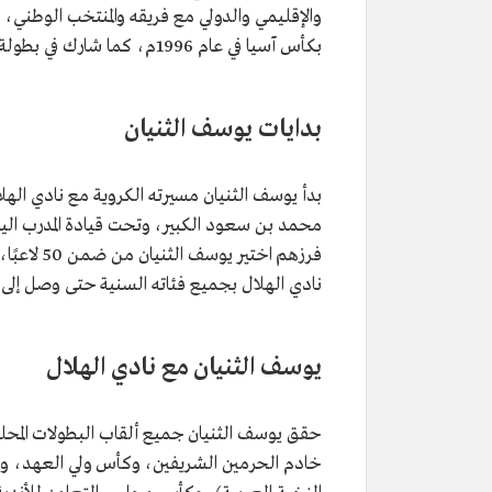
والإقليمي والدولي مع فريقه والمنتخب الوطني، وق
المجال المهني
لاعب كرة قدم سابق.
بكأس آسيا في عام 1996م، كما شارك في بطولة كأس العالم عام 1998م بفرنسا.
تاريخ الميلاد
1963م.
أندية
الهلال.
من إنجازاته مع
كأس آسيا عام 1996م.
بدايات يوسف الثنيان
المنتخب السعودي
المشاركة في نهائيات كأس العالم 1998 بفرنسا.
بدأ يوسف الثنيان مسيرته الكروية مع نادي الهل
نادي الهلال بجميع فئاته السنية حتى وصل إلى
يوسف الثنيان مع نادي الهلال
حقق يوسف الثنيان جميع ألقاب البطولات المحل
خادم الحرمين الشريفين، وكأس ولي العهد، والد