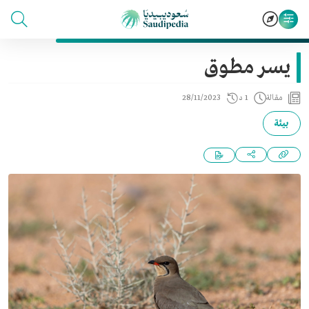
يسر مطوق
مقالة
1 د
28/11/2023
بيئة