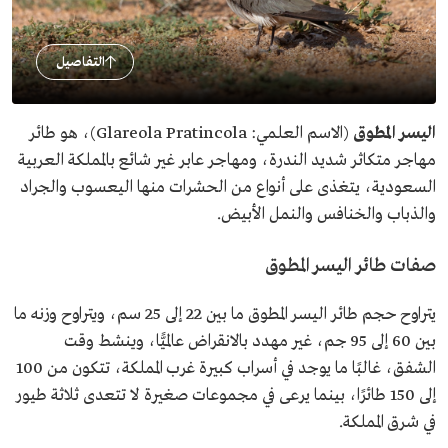
التفاصيل
اليسر المطوق
(الاسم العلمي: Glareola Pratincola)، هو طائر
مهاجر متكاثر شديد الندرة، ومهاجر عابر غير شائع بالمملكة العربية
السعودية، يتغذى على أنواع من الحشرات منها اليعسوب والجراد
والذباب والخنافس والنمل الأبيض.
صفات طائر اليسر المطوق
يتراوح حجم طائر اليسر المطوق ما بين 22 إلى 25 سم، ويتراوح وزنه ما
بين 60 إلى 95 جم، غير مهدد بالانقراض عالميًّا، وينشط وقت
الشفق، غالبًا ما يوجد في أسراب كبيرة غرب المملكة، تتكون من 100
إلى 150 طائرًا، بينما يرعى في مجموعات صغيرة لا تتعدى ثلاثة طيور
في شرق المملكة.