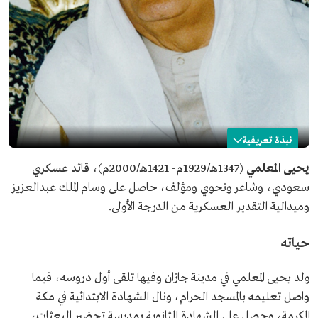
نبذة تعريفية
يحيى المعلمي
يحيى المعلمي
(1347هـ/1929م- 1421هـ/2000م)، قائد عسكري
سعودي، وشاعر ونحوي ومؤلف، حاصل على وسام الملك عبدالعزيز
الاسم
يحيى المعلمي.
وميدالية التقدير العسكرية من الدرجة الأولى.
التصنيف
قائد عسكري، وشاعر، ونحوي، ومؤلف.
تاريخ الميلاد
1929م.
حياته
مكان الميلاد
مدينة جازان.
تاريخ الوفاة
2000م.
ولد يحيى المعلمي في مدينة جازان وفيها تلقى أول دروسه، فيما
واصل تعليمه بالمسجد الحرام، ونال الشهادة الابتدائية في مكة
المكرمة، وحصل على الشهادة الثانوية بمدرسة تحضير البعثات،