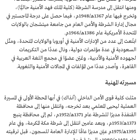
ومنها انتقل إلى مدرسة الشرطة (كلية الملك فهد الأمنية حاليًّا)،
وتخرج فيها عام 1367هـ/1948م، فيما حصل على درجة الماجستير في
مجال إدارة الشرطة والأمن العام من جامعة ميتشجان بالولايات
المتحدة الأمريكية عام 1386هـ/1966م.
ابتُعث إلى عدد من الإدارات الأمنية في أوروبا والولايات المتحدة، ومثّل
السعودية في عدة مؤتمرات دولية، ونال عددًا من التكريمات
لجهوده الأمنية والأدبية، وعُيّن عضوًا في مجمع اللغة العربية في
القاهرة، وأصدر عددًا من المؤلفات في المجالات الأمنية واللغوية.
مسيرته المهنية
مثلت كلية قوى الأمن الداخلي (آنذاك) في أبها المحطة الأولى في المسيرة
العملية ليحيى المعلمي بعد تخرجه، وانتقل منها إلى محافظة
القنفذة مديرًا للشرطة عام 1371هـ/1952م، ثم إلى محافظة ينبع
1373هـ/1953م، وبعد عامين انتقل إلى شرطة مكة المكرمة، وفي عام
1395هـ/1975م عيّن مديرًا عامًّا للإدارة العامة للسجون، قبل ترقيته