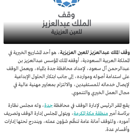
وقف الملك عبدالعزيز للعين العزيزية
، هو أحد المشاريع الخيرية في
المملكة العربية السعودية، أوقفه الملك المؤسس عبدالعزيز بن
عبدالرحمن آل سعود، لإمداد محافظة جدة بالمياه، ويعمل الوقف
على استدامة أصوله وموارده، إلى جانب ابتكار الحلول الإبداعية
لإيصال خدماته للمستفيدين، والالتزام بمعايير مهنية عالية في
مجال العمل الخيري والتنموي.
يقع المقر الرئيس لإدارة الوقف في محافظة
جدة
، وله مجلس نظارة
برئاسة أمير
منطقة مكة المكرمة
، ويتولى المجلس إدارة الوقف وتصريف
أموره، وللوقف أمانة عامة تنظّم شؤون عمله، ويندرج تحتها إدارات
وأقسام عدة.