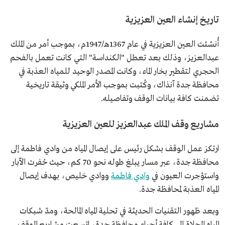
تاريخ إنشاء العين العزيزية
أُنشئت العين العزيزية في عام 1367هـ/1947م، بموجب أمر من الملك
عبدالعزيز، وذلك بعد تعطل "الكنداسة" التي كانت تعمل بالفحم
الحجري لتقطير بخار الماء، وكانت المصدر الوحيد للمياه العذبة في
محافظة جدة آنذاك، وكُتبت بموجب الأمر الملكي وثيقة تاريخية
تضمنت كافة بيانات الوقف وتفاصيله.
مشاريع وقف الملك عبدالعزيز للعين العزيزية
ارتكز عمل الوقف بشكل رئيس على إيصال المياه من وادي فاطمة إلى
محافظة جدة، عبر مسار يبلغ طوله نحو 70 كم، حيث حُفرت الآبار
واستؤجرت العيون في
وادي فاطمة
ووادي خليص، بهدف إيصال
المياه العذبة لمحافظة جدة.
وبعد ظهور التقنيات الحديثة في تحلية المياه المالحة، ومدّ شبكات
المياه المحلاة إلى كافة أحياء محافظة جدة، اتسعت مشاريع الوقف