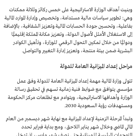
وبنيت أهداف الوزارة الاستراتيجية على خمس ركائز وثلاثة ممكنات
وهي: تطوير سياسات مالية مستدامة، وتخصيص وإدارة الموارد المالية
بفاعلية، وتحسين جودة الحسابات المالية وتعزيز الشفافية، بالإضافة
إلى الاستغلال الأمثل لأصول الدولة، وتعزيز مكانة المملكة إقليميًّا
ودوليًّا من خلال تمكين التحول الرقمي للوزارة، وتأهيل الكوادر
البشرية ضمن بيئة منتجة، وتعزيز إدارة التغيير والتواصل.
مراحل إعداد الميزانية العامة للدولة
تتولى وزارة المالية مهمة إعداد الميزانية العامة للدولة وفق عمل
مؤسسي يتوافق مع ضوابط فنية زمانية تسهم في تحقيق رسالة
الوزارة وأهدافها الاستراتيجية، ويتواءم مع تطلعات مركز الحكومة
ومستهدفات رؤية السعودية 2030.
وتبدأ المرحلة الزمنية لإعداد الميزانية مع نهاية شهر ديسمبر من العام
المالي الماضي وخلال شهر يناير اللاحق، ومع بداية فبراير تحدد
التوجهات الرئيسة للميزانية حتى نصف شهر مارس، إذ تدخل