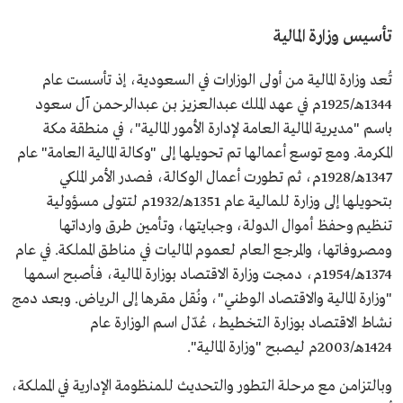
تأسيس وزارة المالية
تُعد وزارة المالية من أولى الوزارات في السعودية، إذ تأسست عام
1344هـ/1925م في عهد الملك عبدالعزيز بن عبدالرحمن آل سعود
باسم "مديرية المالية العامة لإدارة الأمور المالية"، في منطقة مكة
المكرمة. ومع توسع أعمالها تم تحويلها إلى "وكالة المالية العامة" عام
1347هـ/1928م، ثم تطورت أعمال الوكالة، فصدر الأمر الملكي
بتحويلها إلى وزارة للمالية عام 1351هـ/1932م لتتولى مسؤولية
تنظيم وحفظ أموال الدولة، وجبايتها، وتأمين طرق وارداتها
ومصروفاتها، والمرجع العام لعموم الماليات في مناطق المملكة. في عام
1374هـ/1954م، دمجت وزارة الاقتصاد بوزارة المالية، فأصبح اسمها
"وزارة المالية والاقتصاد الوطني"، ونُقل مقرها إلى الرياض. وبعد دمج
نشاط الاقتصاد بوزارة التخطيط، عُدّل اسم الوزارة عام
1424هـ/2003م ليصبح "وزارة المالية".
وبالتزامن مع مرحلة التطور والتحديث للمنظومة الإدارية في المملكة،