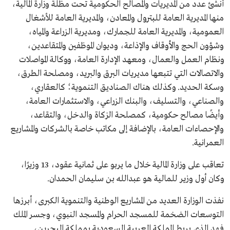
أنشئ عدد من المديريات والمصالح الحكومية تحت مظلة وزارة المالية،
منها المديرية العامة للبترول والمعادن، والمديرية العامة للأشغال
العمومية، والمديرية العامة للجمارك، ومديرية الزراعة والمياه،
وشؤون الحج والأوقاف والإذاعة، وديوان الموظفين والمتقاعدين،
ونظام العمل والعمال، ومعهد الإدارة العامة، ووكالة المواصلات
والاتصالات التي تتبعها مديريات البرق والبريد، ومصلحة الطرق،
وسكة الحديد. وكذلك هناك الصناديق التنموية؛ كالعقاري،
والصناعي، والتسليف، والبنك الزراعي، والاستثمارات العامة،
وأيضًا مصالح حكومية، كمصلحة الزكاة والدخل، والتقاعد،
والإحصاءات العامة، بالإضافة إلى مكاتب خاصة بالشركات والمشاريع
العمرانية.
تعاقب على وزارة المالية خلال ما يربو على ثمانية عقود، 13 وزيرًا،
وكان أول وزير للمالية هو عبدالله بن سليمان الحمدان.
نفذت الوزارة العديد من المشاريع الوطنية والتنموية الكبرى، أبرزها
التوسعات الضخمة للمسجد الحرام والمسجد النبوي، وجسر الملك
فهد الذي يربط المملكة العربية السعودية بمملكة البحرين،