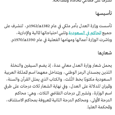
تشرف على قطاعي المحاماة والمصالحة.
تأسيسها
تأسست وزارة العدل بأمر ملكي في عام 1382هـ/1962م، لتشرف على
جميع
المحاكم في السعودية
وتلبي احتياجاتها المالية والإدارية،
وباشرت الوزارة أعمالها ومهامها الفعلية في عام 1390هـ/1970م.
شعارها
يحمل شعار وزارة العدل معاني عدة، إذ يضم السيفين والنخلة
اللذين يجسدان الرمز الوطني، ويتداخل معهما اسم المملكة العربية
السعودية مكتوبًا بخط الثُلث، والكتاب الذي يمثل القرآن والسنة،
والميزان للدلالة على العدل، وفي نهاية الشعار ثلاث درجات على طرفي
اسم الوزارة، وتشير إلى درجات التقاضي الثلاث، وهي: محاكم
الدرجة الأولى، ومحاكم الدرجة الثانية المعروفة بمحاكم الاستئناف،
والمحكمة العليا.