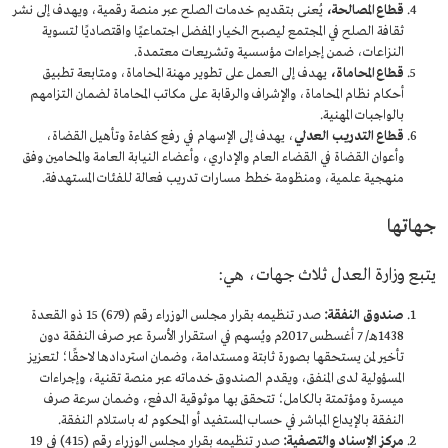
قطاع المصالحة،
يُعنى بتقديم خدمات الصلح عبر منصة رقمية، ويهدف إلى نشر
ثقافة الصلح في المجتمع ليصبح الخيار المفضل اجتماعيًا واقتصاديًا لتسوية
النزاعات، ضمن إجراءات مؤسسية وتشريعات معتمدة.
قطاع المحاماة،
يهدف إلى العمل على تطوير مهنة المحاماة، ومتابعة تطبيق
أحكام نظام المحاماة، والإشراف والرقابة على مكاتب المحاماة لضمان التزامهم
بالواجبات المهنية.
قطاع التدريب العدلي
، يهدف إلى الإسهام في رفع كفاءة وتأهيل القضاة،
وأعوان القضاة في القضاء العام والإداري، وأعضاء النيابة العامة والمحامين وفق
منهجية علمية، ومنظومة خطط مسارات تدريب فعالة للفئات المستهدفة.
جهاتها
يتبع وزارة العدل ثلاث جهات، هي:
صندوق النفقة:
صدر تنظيمه بقرار مجلس الوزراء رقم (679) 15 ذو القعدة
1438هـ/ 7 أغسطس 2017م ويُسهم في استقرار الأسرة عبر صرف النفقة دون
تأخير لمن يستحقها بصورة ثابتة ومستدامة، وضمان استردادها لاحقًا؛ لتعزيز
المسؤولية لدى المنفق، ويقدم الصندوق خدماته عبر منصة تقنية، وإجراءات
ميسرة ومؤتمتة بالكامل؛ تتحقق بها موثوقية الدفع، وضمان سرعة صرف
النفقة بالإيداع المباشر في حساب المستفيد أو المحكوم له باستلام النفقة.
مركز الإسناد والتصفية:
صدر تنظيمه بقرار مجلس الوزراء رقم (415) في 19