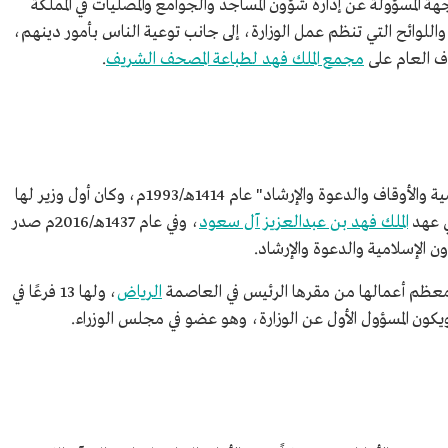
جهة المسؤولة عن إدارة شؤون المساجد والجوامع والمصليات في المملكة
اللوائح التي تنظم عمل الوزارة، إلى جانب توعية الناس بأمور دينهم،
اف العام على
مجمع الملك فهد لطباعة المصحف الشريف
.
ة والأوقاف والدعوة والإرشاد"
عام 1414هـ/1993م، وكان أول وزير لها
ي عهد
الملك فهد بن عبدالعزيز آل سعود
، وفي عام 1437هـ/2016م صدر
ن الإسلامية والدعوة والإرشاد.
د معظم أعمالها من مقرها الرئيس في العاصمة
الرياض
، ولها 13 فرعًا في
يكون المسؤول الأول عن الوزارة، وهو عضو في مجلس الوزراء.