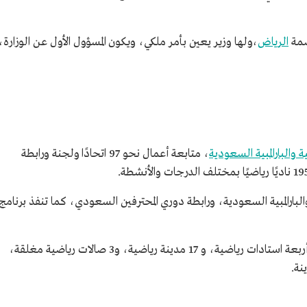
صمة
الرياض
،ولها وزير يعين بأمر ملكي، ويكون المسؤول الأول عن الوزارة،
ية والبارالمبية السعودية
، متابعة أعمال نحو 97 اتحادًا ولجنة ورابطة
والبارالمبية السعودية، ورابطة دوري المحترفين السعودي، كما تنفذ برنامج
تتولى الوزارة عددًا من المنشآت الرياضية، وهي: أربعة استادات رياضية، و 17 مدينة رياضية، و3 صالات رياضية مغلقة،