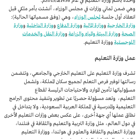
واحدة باسم وزارة التعليم في عام 1436هـ/2015م.
وهي ضمن ثماني وزارات في مجلس الوزراء، أنشئت بأمر ملكي قبل
انعقاد أول جلسة
لمجلس الوزراء
، وهي (وفق مسمياتها الحالية):
وزارة الخارجية
و
وزارة المالية
و
وزارة الدفاع
و
وزارة الداخلية
و
وزارة
الصحة
و
وزارة البيئة والمياه والزراعة
و
وزارة النقل والخدمات
اللوجستية
ووزارة التعليم.
عمل وزارة التعليم
تشرف وزارة التعليم على التعليم الخارجي والجامعي، وتتضمن
رسالتها توفير فرص التعلم لجميع سكان المملكة، وتشمل
مسؤولياتها تأمين الموارد والاحتياجات الرئيسة لقطاع
التعليم، وتعد مسؤولة حصريًا عن تطوير وتنفيذ محتوى البرامج
التعليمية والمدرسية في المملكة العربية السعودية، ولا يتداخل في
نطاق عملها أي جهة أخرى، على عكس بعض وزارات التعليم الأخرى
في دول العالم، مثل وزارة التربية والتعليم والثقافة في فنلندا،
ووزارة التعليم والثقافة والعلوم في هولندا، ووزارة التعليم