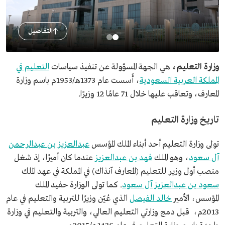
التفاصيل
وزارة التعليم،
هي الجهة المسؤولة عن تنفيذ سياسات
التعليم في
المملكة العربية السعودية
، أُسست عام 1373هـ/1953م باسم وزارة
المعارف، وتعاقب عليها خلال 71 عامًا 12 وزيرًا.
تاريخ وزارة التعليم
تولى وزارة التعليم أحد أبناء الملك المؤسس
عبدالعزيز بن عبدالرحمن
آل سعود
، وهو الملك
فهد بن عبدالعزيز
عندما كان أميرًا، إذ شغل
منصب أول وزير للتعليم (المعارف آنذاك) في المملكة في عهد الملك
سعود بن عبدالعزيز آل سعود
. كما تولى الوزارة حفيد الملك
المؤسس، الأمير
خالد الفيصل
الذي عُيّن وزيرًا للتربية والتعليم في عام
2013م، قبل دمج وزارتي التعليم العالي، والتربية والتعليم في وزارة