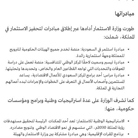
مبادراتها
طورت وزارة الاستثمار أداءها عبر إطلاق مبادرات لتحفيز الاستثمار في
المملكة، شملت:
مبادرة استثمر في السعودية: منصة تخدم جميع الهيئات الحكومية للترويج
للمملكة وجهةً استثمارية رائدة.
مبادرة تيسير وسميت لاحقًا المركز الوطني للتنافسية: منصة تعمل على دراسة
المعوقات والتحديات التي تواجه القطاعين العام والخاص، وتحديدها وتحليلها.
مبادرة مراس: أحد برامج المركز السعودي للأعمال الاقتصادية، يساعد
المستثمرين وأصحاب الأعمال في التعرف على الخطوات والإجراءات لبدء أعمالهم
التجارية في المملكة.
كما تشرف الوزارة على عدة استراتيجيات وطنية وبرامج ومؤسسات
حكومية، منها:
الاستراتيجية الوطنية للاستثمار: تعد أحد الممكنات الرئيسة لتحقيق مستهدفات
رؤية المملكة 2030م، التي ستسهم في نمو الاقتصاد الوطني وتنويع مصادره.
برنامج المقرات الإقليمية: وهي مبادرة مشتركة بين وزارة الاستثمار والهيئة