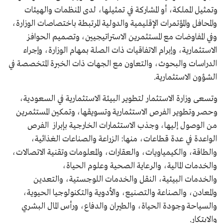
وتمثيل المملكة، أو المشاركة في تمثيلها، لدى المنظمات والهيئات
والمحافل والمؤتمرات الإقليمية والدولية المرتبطة باختصاصات الوزارة،
وفي المفاوضات مع المستثمرين الاستراتيجيين، وتصميم الحوافز
الاستثمارية، وإبرام الاتفاقيات ذات الصلة بمهام الوزارة، وإجراء
الدراسات والبحوث، والتعاون مع الجهات ذات الخبرة المتخصصة في
الشؤون الاستثمارية.
وتسعى وزارة الاستثمار لتطوير البيئة الاستثمارية في السعودية،
وحصر وتطوير الفرص الاستثمارية وتسويقها، وتمكين المستثمرين
من الوصول إليها، وجذب الاستثمارات الخارجية بإبراز الفرص
الواعدة في عدة قطاعات، منها: الزراعة والصناعات الغذائية،
والطاقة، والكيمياويات، والعقارات، والمعلومات وتقنية الاتصالات،
والخدمات المالية، والرعاية الصحية وعلوم الحياة،
والخدمات البيئية، النقل والخدمات اللوجستية، والتعدين
والمعادن، والصناعة والتصنيع، والأدوية والتكنولوجيا الحيوية،
والسياحة وجودة الحياة، والطيران والدفاع، ورأس المال البشري
والابتكار.