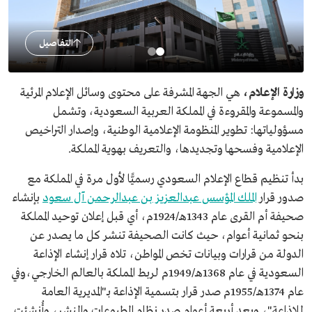
التفاصيل
وزارة الإعلام،
هي الجهة المشرفة على محتوى وسائل الإعلام المرئية
والمسموعة والمقروءة في المملكة العربية السعودية، وتشمل
مسؤولياتها: تطوير المنظومة الإعلامية الوطنية، وإصدار التراخيص
الإعلامية وفسحها وتجديدها، والتعريف بهوية المملكة.
بدأ تنظيم قطاع الإعلام السعودي رسميًّا لأول مرة في المملكة مع
صدور قرار
الملك المؤسس عبدالعزيز بن عبدالرحمن آل سعود
بإنشاء
صحيفة أم القرى عام 1343هـ/1924م، أي قبل إعلان توحيد المملكة
بنحو ثمانية أعوام، حيث كانت الصحيفة تنشر كل ما يصدر عن
الدولة من قرارات وبيانات تخص المواطن، تلاه قرار إنشاء الإذاعة
السعودية في عام 1368هـ/1949م لربط المملكة بالعالم الخارجي،وفي
عام 1374هـ/1955م صدر قرار بتسمية الإذاعة بـ"المديرية العامة
للإذاعة"، وبعد أربعة أعوام صدر نظام المطبوعات والنشر، وأُنشئت