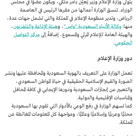
يتولى وزارةَ الإعلام وزير يُعيّن بأمر ملكي، ويكون عضوًا في مجلس
الوزراء. تنسق الوزارة أعمالها من مقرها الرئيس في العاصمة
الرياض، وتدير منظومة الإعلام في المملكة والتي تشمل جهات عدة،
منها:
وكالة الأنباء السعودية "واس"
، و
هيئة الإذاعة والتلفزيون
،
والهيئة العامة للإعلام المرئي والمسموع، إضافةً إلى
مركز التواصل
الحكومي
.
دور وزارة الإعلام
تعمل الوزارة على التعريف بالهوية السعودية والمحافظة عليها ونشر
الصورة والقيم الإسلامية الحقيقية في حياة المواطن السعودي،
والتعبير عن إنجازات السعودية ودورها الإيجابي في كافة المحافل
والمناسبات الإقليمية والدولية.
كما تسهم الوزارة في رفع الوعي بالأدوار التي تقوم بها السعودية
محليًّا وعربيًّا وإسلاميًّا وعالميًّا، ومواجهة كل المعلومات المغالطة عن
المملكة.