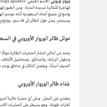
وروار أوروبي
المهاجرة المُتكاثرة شديدة الندرة، ومن الطيور ال
واسع في جميع أنحاء السعودية أثناء موسم الهج
وسبتمبر. يصل طول الطائر إلى 28 سم، ويتراوح وزنه ما بين 44 و78 جم.
موئل طائر الوروار الأوروبي في السع
يتخذ من أماكن انتشار الحشرات الطائرة موئلًا
وحقول الزراعة، والحدائق، ومحاصيل الأعلاف، وا
الصيف أحيانًا، ويفضل التكاثر في مناطق يوجد
غذاء طائر الوروار الأوروبي
يتغذى على النحل، وعلى أيّ حشرة طائرة أخرى ت
لفترات طويلة، وهو يسيطر على الحشرات اللاسعة 