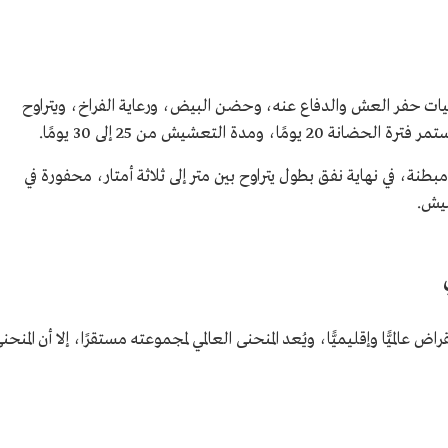
وليات حفر العش والدفاع عنه، وحضن البيض، ورعاية الفراخ، ويتراوح
طنة، في نهاية نفق بطول يتراوح بين متر إلى ثلاثة أمتار، محفورة في
شيش.
اض عالميًّا وإقليميًّا، ويُعد المنحنى العالمي لمجموعته مستقرًا، إلا أن المنحن