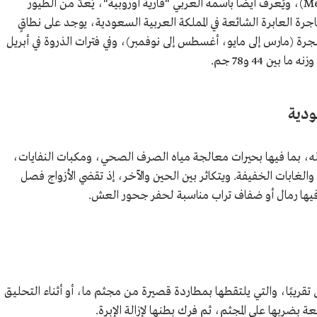
(الاسم العلمي: Merops apiaster)، ويُعرف أيضًا باسمه العربي "قارية أوروبية"، يُعدّ من الطيور
مهاجرة العابرة الشائعة في المملكة العربية السعودية، يوجد على نطاقٍ
رة (مارس إلى مايو، أغسطس إلى نوفمبر)، وفي فترات الذروة في أبريل
ودية
 له، بما فيها بحيرات معالجة مياه الصرف الصحي، ومكبات النفايات،
لغابات الخفيفة. ويتكاثر بين الحين والآخر، إذ تقضي الأزواج فصل
 فيها رمال أو ضفاف تراب مناسبة لحفر جحور العش.
قريبًا، والتي يلتقطها بمطاردة قصيرة من مجثم ما، أو أثناء التحليق
بضربها على المجثم، ثم فرك بطنها لإزالة الإبرة.