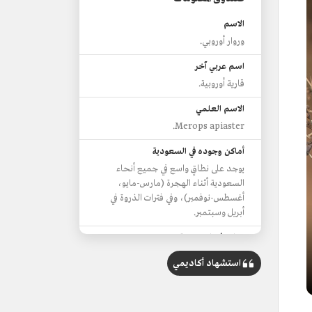
الاسم
وروار أوروبي.
اسم عربي آخر
قارية أوروبية.
الاسم العلمي
Merops apiaster.
أماكن وجوده في السعودية
يوجد على نطاقٍ واسع في جميع أنحاء
السعودية أثناء الهجرة (مارس-مايو،
أغسطس-نوفمبر)، وفي فترات الذروة في
أبريل وسبتمبر.
حالته في السعودية
مهاجر متكاثر شديد الندرة.
استشهاد أكاديمي
مهاجر عابر شائع.
منطقة نشاطه في السعودية