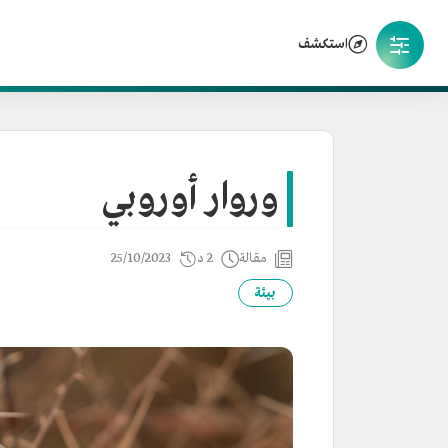
استكشف
وروار أوروبي
مقالة
2 د
25/10/2023
بيئة