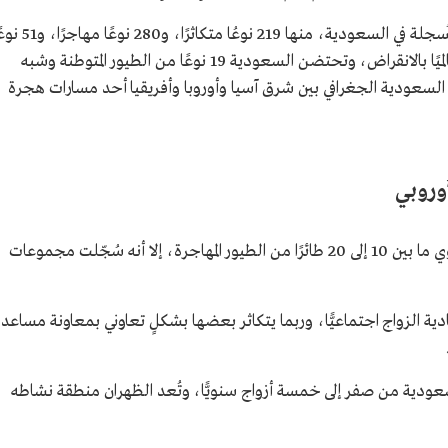
وسُجّل الطائر من ضمن 550 نوعًا من الطيور المُسجلة في السعودية، منها 219 نوعُا متكاثرًا
شاردًا، كما أن 27 نوعًا من هذه الطيور مهدد عالميًا بالانقراض، وتحتضن السعودية 19 نوعًا من الطيور المتوطنة وشبه
 السعودية الجغرافي بين شرق آسيا وأوروبا وأفريقيا أحد مسارات هجرة
أوروبي
يطير طائر الوروار الأوربي في أسراب، وعادةً تحتوي ما بين 10 إلى 20 طائرًا من الطيور المهاجرة، إلا أنه سُجّلت مجموعات
دية الزواج اجتماعيًّا، وربما يتكاثر بعضها بشكلٍ تعاوني بمعاونة مساعد
ي السعودية من صفر إلى خمسة أزواج سنويًّا، وتُعد الظهران منطقة نشاطه