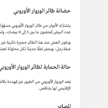
حضانة طائر الوروار الأوروبي
يتشارك الأبوان من طائر الوروار الأوروبي مسؤ
عدد البيض المحضون ما بين 5 إلى 8 بيضات، وتستمر فترة الحضانة 20 يومًا، ومدة التعشيش من 25 إلى 30 يومًا.
ويكون العش عند هذا الطائر حجيرة دائرية غير مب
ضفة رمل، ويحفر نفقًا جديدًا لكل محاولة تع
حالة الحماية لطائر الوروار الأوروبي
يُعد الوروار الأوروبي من الطيور غير المهددة بالانقر
الإقليمي لها يتناقص.
المصادر