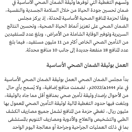
وتُسهم التغطية التي توفرها وثيقة الضمان الصحي الأساسية في
ضمان تحسين جودة الحياة من خلال السلامة الجسدية والنفسية،
وفقًا لحزمة المنافع الصحية الأساسية المحدثة، إذ يركز مجلس
الضمان الصحي على تعزيز أنماط الحياة الصحية، وتحسين النتائج
السريرية وتوفير الوقاية الشاملة من الأمراض، وبلغ عدد المستفيدين
من التأمين الصحي الخاص أكثر من 11 مليون مستفيد، فيما بلغ
عدد المنافع 18 منفعة جديدة إلى جانب 10 منافع محدثة.
العمل بوثيقة الضمان الصحي الأساسية
بدأ مجلس الضمان الصحي العمل بوثيقة الضمان الصحي الأساسية
في عام 1444هـ/2022م، تضمنت منافع إضافية، ولا يُسمح بأي حال
من الأحوال بإصدار وثيقة تأمين صحي بمنافع أقل مما جاء بالوثيقة،
وبلغت فيها حدود التغطية المالية لوثيقة التأمين الصحي المعمول بها
مليون ريال، تغطي حزمة من المنافع تشمل جميع مصاريف الكشف
الطبي والتشخيص والعلاج والأدوية ومصاريف التنويم بالمستشفى
بما في ذلك العمليات الجراحية وجراحة أو معالجة اليوم الواحد