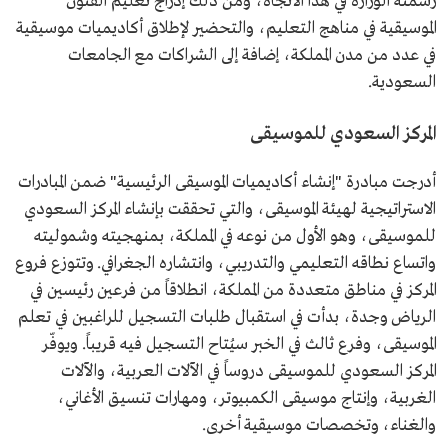
رسمته الوزارة في هذا الاتجاه، ومن ذلك إدراج تعليم الفنون
الموسيقية في مناهج التعليم، والتحضير لإطلاق أكاديميات موسيقية
في عدد من مدن المملكة، إضافة إلى الشراكات مع الجامعات
السعودية.
المركز السعودي للموسيقى
أدرجت مبادرة "إنشاء أكاديميات الموسيقى الرئيسية" ضمن المبادرات
الاستراتيجية لهيئة الموسيقى، والتي تحققت بإنشاء المركز السعودي
للموسيقى، وهو الأول من نوعه في المملكة، بمنهجيته وشموليته
واتساع نطاقه التعليمي والتدريبي، وانتشاره الجغرافي. وتتوزع فروع
المركز في مناطق متعددة من المملكة، انطلاقاً من فرعين رئيسين في
الرياض وجدة، بدأت في استقبال طلبات التسجيل للراغبين في تعلم
الموسيقى، وفرع ثالث في الخبر سيُتاح التسجيل فيه قريباً. ويوفّر
المركز السعودي للموسيقى دروساً في الآلات العربية، والآلات
الغربية، وإنتاج موسيقى الكمبيوتر، ومهارات تنسيق الأغاني،
والغناء، وتخصصات موسيقية أخرى.