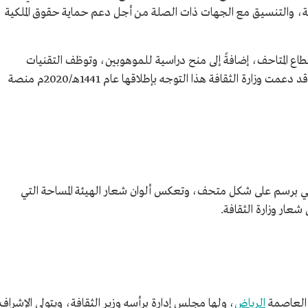
ولية، والتنسيق مع الجهات ذات الصلة من أجل دعم حماية حقوق الملكية
طاع المتاحف، إضافةً إلى منح دراسية للموهوبين، وتوظف التقنيات
الحديثة لتنفيذ مبادراتها وبرامجها التنفيذية، وقد دعمت وزارة الثقافة هذا التوجه بإطلاقها عام 1441هـ/2020م منصة
ي برسم على شكل متحف، وتعكس ألوان شعار الهيئة المساحة التي
عار وزارة الثقافة.
ي العاصمة
الرياض
، ولها مجلس إدارة يرأسه وزير الثقافة، ويتولى الإشراف