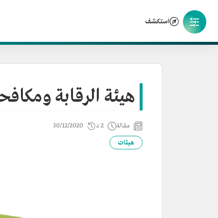
استكشف
هيئة الرقابة ومكافح
مقالة
2 د
30/12/2020
هيئات