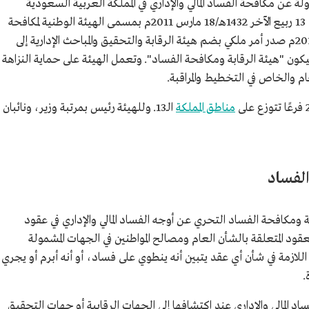
ة عن مكافحة الفساد المالي والإداري في المملكة العربية السعودية
بجميع مظاهره وأساليبه، أنشئت بأمر ملكي في 13 ربيع الآخر 1432هـ/18 مارس 2011م بمسمى الهيئة الوطنية لمكافحة
الفساد،وفي 15 ربيع الآخر 1441هـ/12 ديسمبر 2019م صدر أمر ملكي بضم هيئة الرقابة والتحقيق والمباحث الإدارية إلى
يكون "هيئة الرقابة ومكافحة الفساد". وتعمل الهيئة على حماية النزاهة
 والخاص في التخطيط والمراقبة.
مناطق المملكة
الـ13. وللهيئة رئيس بمرتبة وزير، ونائبان
الفساد
ابة ومكافحة الفساد التحري عن أوجه الفساد المالي والإداري في عقود
ود المتعلقة بالشأن العام ومصالح المواطنين في الجهات المشمولة
للازمة في شأن أي عقد يتبين أنه ينطوي على فساد، أو أنه أبرم أو يجري
.
ساد المالي والإداري عند اكتشافها إلى الجهات الرقابية أو جهات التحقيق