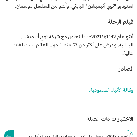
استوديو "توي أنيميشن" الياباني. وأُنتج من المسلسل موسمان.
فيلم الرحلة
أنتج عام 1442هـ/2021م، بالتعاون مع شركة توي أنيميشن
اليابانية. وعرض على أكثر من 52 منصة حول العالم بست لغات
عالمية.
المصادر
وكالة الأنباء السعودية.
الاختبارات ذات الصلة
أُنتج عام 2018م، وعرض على خمس محطات يابانية، بوصفه أول عمل