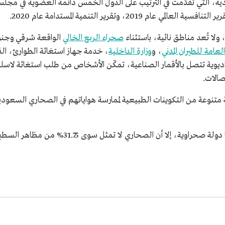
ودية، التي تقدّمت في الترتيب على الدول الخمس دائمة العضوية في مجلس 
20، وتقرير التنمية المستدامة عام 2020.
لا تُعد مناطق نائية، باستثناء
صحراء الربع الخالي
الواقعة شرقي وجنو
العامة للطيران المدني
، و
وزارة الداخلية
، خدمة جهاز استغاثة الطوارئ، ال
اديوية تتصل بالأقمار الصناعية، تمكّن الأشخاص من طلب استغاثة لاسلك
صالات.
ة متنوعة من التكوينات الطبيعية لممارسة هواياتهم في الصحاري السعود
ي لا تمثل سوى 31.75% من مظاهر السطح الجيولوجية المتنوعة في السعودية.