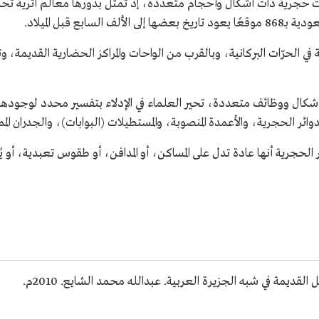
جرية ذات أشكال وأحجام متعددة، إذ تمثل بدورها معالم أثرية تحمل جا
بع قبل الميلاد.
ة في الحرّات البركانية، وبالقرب من الواحات والمراكز الحضارية القديم
 أشكال ووظائف متعددة، تحير العلماء في الإدلاء بتفسير محدد لوجودها،
وائر الحجرية، والأعمدة المنصوبة، والمستطيلات (البوابات)، والجدران المم
لحجرية أنها عادة تدل على المساكن، أو المدافن، أو طقوس تعبدية، أو 
قديمة في شبه الجزيرة العربية. عبدالله محمد الشايع. 2010م.