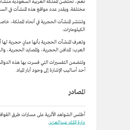
نعم، تحتضن المملكة العربية السعودية منشآت ح
مختلفة. ويقدر عدد مواقع هذه المنشآت في السعودية بـ868 موقعًا يعود تاريخ بعضها إلى الألف السا
وتنتشر المنشآت الحجرية في أنحاء المملكة، خاص
الكيلومترات.
وتعرف المنشآت الحجرية بأنها مبانٍ حجرية لها
العرب: المدافن الحجرية، والمصايد الحجرية، والد
وتتضمن التفسيرات التي فسرت بها هذه الدوائر ا
أحد أساليب الإشارة إلى وجود آبار المياه.
المصادر
أطلس الشواهد الأثرية على مسارات طرق القوافل ال
دارة الملك عبدالعزيز
.