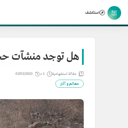
استكشف
هل توجد منشآت حجر
مقالة استفهامية
1 د
07/03/2023
معالم و آثار