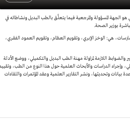
ي هو الجهة المسؤولة والمرجعية فيما يتعلَّق بالطب البديل ونشاطاته في
باشرة بوزير الصحة.
ـ/2008م، ويُقر خمس ممارسات، هي: الوخز الإبري، وتقويم العظام، وتقويم العمود الفقري،
 والضوابط اللازمة لمزاولة مهنة الطب البديل والتكميلي، ووضع الأدلة
لي، وإجراء الدراسات والأبحاث العلمية حول هذا النوع من الطب، وتقييم
دة بيانات وتحديثها، ونشر التقارير العلمية وعقد المؤتمرات واللقاءات