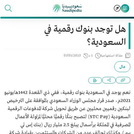
هل توجد بنوك رقمية في
السعودية؟
مقالة استفهامية
1 د
07/05/2023
مال
نعم يوجد في السعودية بنوك رقمية، ففي ذي القعدة 1442هـ/يونيو
2021م، صدر قرار مجلس الوزراء السعودي بالموافقة على الترخيص
لبنكين رقميين محليين عن طريق تحويل شركة المدفوعات الرقمية
السعودية (STC Pay) لتصبح بنكًا رقميًّا محليًّا لمزاولة الأعمال
المصرفية في المملكة برأسمال يبلغ 2.5 مليار ريال (بنك إس تي
سي). وكذلك تحالف عدد من الشركات والمستثمرين بقيادة شركة